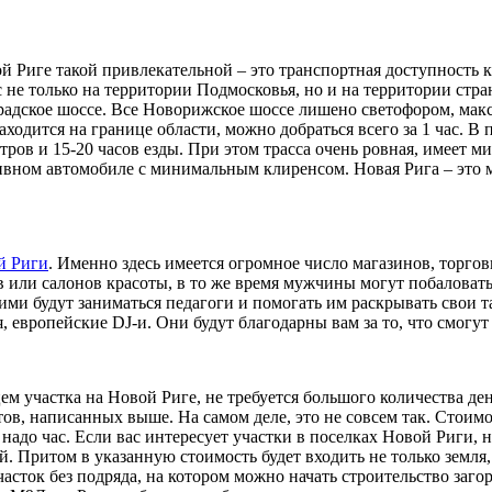
Риге такой привлекательной – это транспортная доступность каж
 не только на территории Подмосковья, но и на территории стра
радское шоссе. Все Новорижское шоссе лишено светофором, макс
находится на границе области, можно добраться всего за 1 час. В
ров и 15-20 часов езды. При этом трасса очень ровная, имеет м
ивном автомобиле с минимальным клиренсом. Новая Рига – это ме
й Риги
. Именно здесь имеется огромное число магазинов, торго
в или салонов красоты, в то же время мужчины могут побаловат
ними будут заниматься педагоги и помогать им раскрывать свои 
 европейские DJ-и. Они будут благодарны вам за то, что смогут
ьцем участка на Новой Риге, не требуется большого количества д
ов, написанных выше. На самом деле, это не совсем так. Стоимос
ся надо час. Если вас интересует участки в поселках Новой Риги
лей. Притом в указанную стоимость будет входить не только зем
асток без подряда, на котором можно начать строительство заго