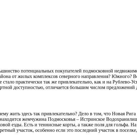
льшинство потенциальных покупателей подмосковной недвижимо
йона от жилых комплексов северного направления? Южного? Вос
стало практически так же привлекательно, как и на Рублево-Ус
ортной доступностью, отличается большим числом предложений д
чему жить здесь так привлекательно? Дело в том, что Новая Рига
е находится жемчужина Подмосковья – Истринское Водохранилище
овой езды. Есть и теннисные корты, а также поля для гольфа. 
кретный участок, особенно если это последний участок в посел