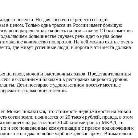
дого поселка. Ни для кого ен секрет, что сегодня
ны в целом. Только одна трасса ив России имеет большую
имально разрешенная скорость на нем – около 110 километров
 подавляющем большинстве случаев речь идет о куда более
инимальное количество поворотов. На ней можно ехать с очень
сто, где живут успешные люди, и дорога в эти места должна
вых центров, молов и выставочных залов. Представительницы
ь себя изысканными блюдами в ресторанах мирового уровня.
таланты. Дети постарше с удовольствием посетят местные
 пережить столько впечатлений.
енег. Может показаться, что стоимость недвижимости на Новой
ть сотки земли начинается от 20 тысяч рублей, правда, в этом
, находящиеся на расстоянии 30-40 километров от МКАД, то
ля, но и все подведенные коммуникации с правом подключения к
родного коттеджа в любое удобное для вас время. Внимательно