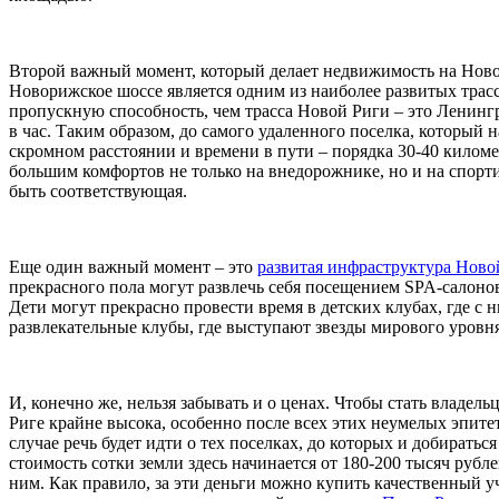
Второй важный момент, который делает недвижимость на Новой 
Новорижское шоссе является одним из наиболее развитых трасс
пропускную способность, чем трасса Новой Риги – это Ленинг
в час. Таким образом, до самого удаленного поселка, который 
скромном расстоянии и времени в пути – порядка 30-40 километ
большим комфортов не только на внедорожнике, но и на спорт
быть соответствующая.
Еще один важный момент – это
развитая инфраструктура Ново
прекрасного пола могут развлечь себя посещением SPA-салоно
Дети могут прекрасно провести время в детских клубах, где с 
развлекательные клубы, где выступают звезды мирового уровня,
И, конечно же, нельзя забывать и о ценах. Чтобы стать владел
Риге крайне высока, особенно после всех этих неумелых эпитет
случае речь будет идти о тех поселках, до которых и добирать
стоимость сотки земли здесь начинается от 180-200 тысяч руб
ним. Как правило, за эти деньги можно купить качественный уч