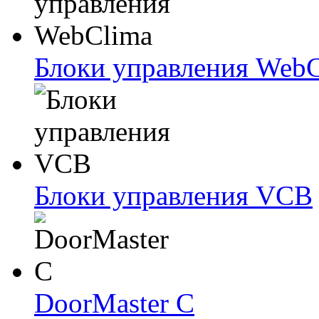
Блоки упрaвлeния Web
Блоки упрaвлeния VCB
DoorMaster C