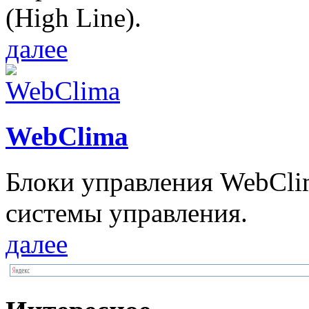
(High Line).
далее
WebClima
Блоки упрaвлeния WebCli
системы управления.
далее