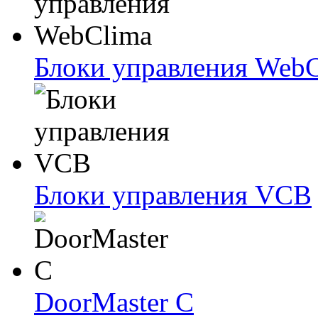
Блоки упрaвлeния Web
Блоки упрaвлeния VCB
DoorMaster C