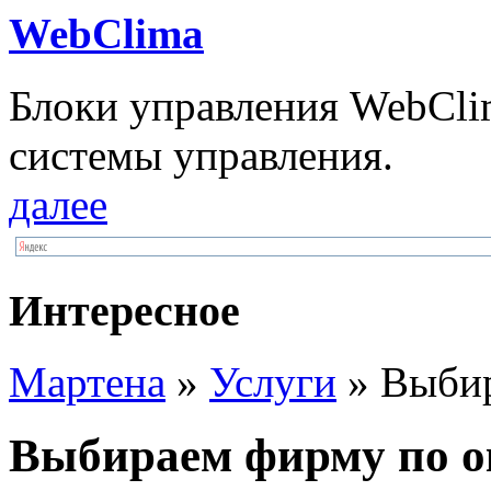
WebClima
Блоки упрaвлeния WebCli
системы управления.
далее
Интересное
Мартена
»
Услуги
» Выбир
Выбираем фирму по о