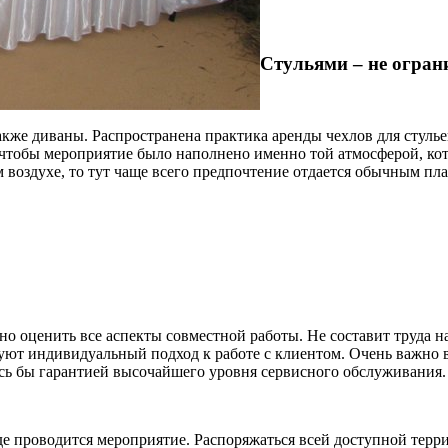
Стульями – не огран
 также диваны. Распространена практика аренды чехлов для стул
 чтобы мероприятие было наполнено именно той атмосферой, кот
оздухе, то тут чаще всего предпочтение отдается обычным плас
о оценить все аспекты совместной работы. Не составит труда н
куют индивидуальный подход к работе с клиентом. Очень важно в
ось бы гарантией высочайшего уровня сервисного обслуживания.
 где проводится мероприятие. Распоряжаться всей доступной те