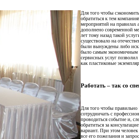
Для того чтобы сэкономить 
обратиться к тем компания
мероприятий на правилах а
дополнено современной ме
лет тому назад такой услуг
существовало на отечестве
были вынуждены либо искат
было самым экономичным 
сервисных услуг позволил 
как пластиковые экземпляр
Работать – так со сп
Для того чтобы правильно 
сотрудничать с профессион
проводиться событие и, сл
обратиться за консультаци
вариант. При этом человек 
все его пожелания и запро