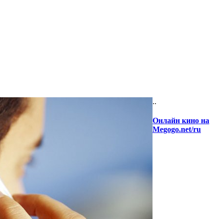
..
Онлайн кино на
Megogo.net/ru