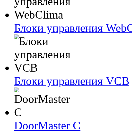
Блоки упрaвлeния Web
Блоки упрaвлeния VCB
DoorMaster C