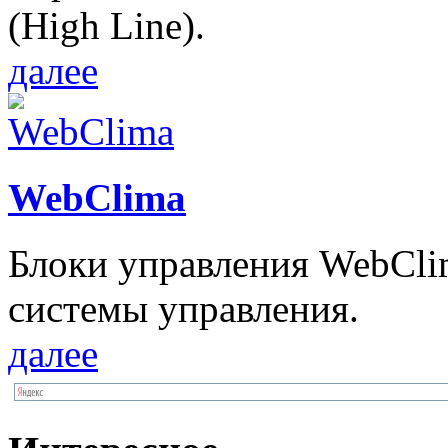
(High Line).
далее
WebClima
Блоки упрaвлeния WebCli
системы управления.
далее