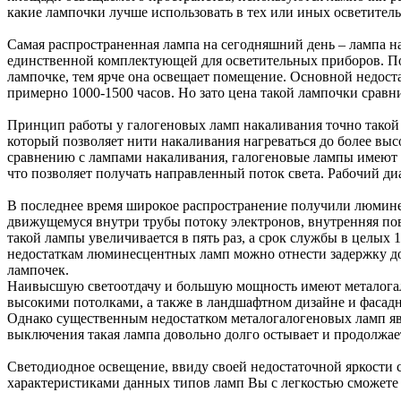
какие лампочки лучше использовать в тех или иных осветител
Самая распространенная лампа на сегодняшний день – лампа на
единственной комплектующей для осветительных приборов. По 
лампочке, тем ярче она освещает помещение. Основной недост
примерно 1000-1500 часов. Но зато цена такой лампочки сравн
Принцип работы у галогеновых ламп накаливания точно такой 
который позволяет нити накаливания нагреваться до более выс
сравнению с лампами накаливания, галогеновые лампы имеют 
что позволяет получать направленный поток света. Рабочий ди
В последнее время широкое распространение получили люмине
движущемуся внутри трубы потоку электронов, внутренняя пове
такой лампы увеличивается в пять раз, а срок службы в целых
недостаткам люминесцентных ламп можно отнести задержку до
лампочек.
Наивысшую светоотдачу и большую мощность имеют металогало
высокими потолками, а также в ландшафтном дизайне и фасадно
Однако существенным недостатком металогалогеновых ламп явл
выключения такая лампа довольно долго остывает и продолжает
Светодиодное освещение, ввиду своей недостаточной яркости с
характеристиками данных типов ламп Вы с легкостью сможете 