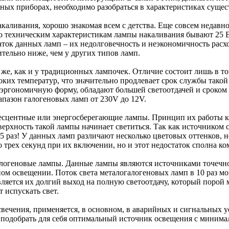
ьных приборах, необходимо разобраться в характеристиках суще
каливания, хорошо знакомая всем с детства. Еще совсем недавн
техническим характеристикам лампы накаливания бывают 25 Вт,
аток данных ламп – их недолговечность и неэкономичность рас
ительно ниже, чем у других типов ламп.
же, как и у традиционных лампочек. Отличие состоит лишь в то
оких температур, что значительно продлевает срок службы такой
эргономичную форму, обладают большей светоотдачей и сроком 
апазон галогеновых ламп от 230V до 12V.
сцентные или энергосберегающие лампы. Принцип их работы ка
рхность такой лампы начинает светиться. Так как источником св
 15 раз! У данных ламп различают несколько цветовых оттенков,
 трех секунд при их включении, но и этот недостаток сполна 
геновые лампы. Данные лампы являются источниками точечного
м освещении. Поток света металогалогеновых ламп в 10 раз мощ
яется их долгий выход на полную светоотдачу, который порой м
 испускать свет.
вечения, применяется, в основном, в аварийных и сигнальных ус
подобрать для себя оптимальный источник освещения с минимал