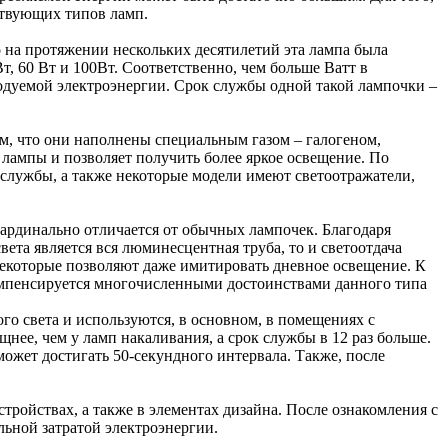
ствующих типов ламп.
о на протяжении нескольких десятилетий эта лампа была
 60 Вт и 100Вт. Соответственно, чем больше Ватт в
ходуемой электроэнергии. Срок службы одной такой лампочки –
м, что они наполнены специальным газом – галогеном,
 лампы и позволяет получить более яркое освещение. По
службы, а также некоторые модели имеют светоотражатели,
рдинально отличается от обычных лампочек. Благодаря
ета является вся люминесцентная труба, то и светоотдача
 некоторые позволяют даже имитировать дневное освещение. К
компенсируется многочисленными достоинствами данного типа
 света и используются, в основном, в помещениях с
нее, чем у ламп накаливания, а срок службы в 12 раз больше.
ожет достигать 50-секундного интервала. Также, после
тройствах, а также в элементах дизайна. После ознакомления с
ьной затратой электроэнергии.