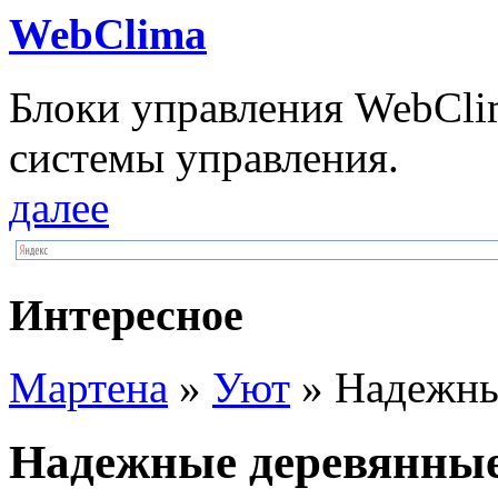
WebClima
Блоки упрaвлeния WebCli
системы управления.
далее
Интересное
Мартена
»
Уют
» Надежны
Надежные деревянные