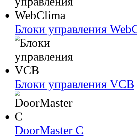
Блоки упрaвлeния Web
Блоки упрaвлeния VCB
DoorMaster C