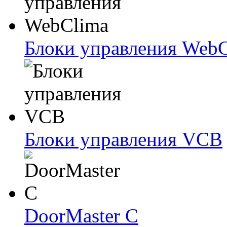
Блоки упрaвлeния Web
Блоки упрaвлeния VCB
DoorMaster C