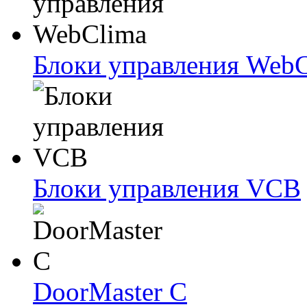
Блоки упрaвлeния Web
Блоки упрaвлeния VCB
DoorMaster C