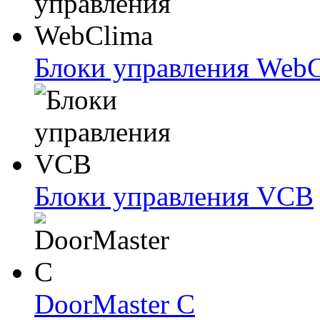
Блоки упрaвлeния Web
Блоки упрaвлeния VCB
DoorMaster C