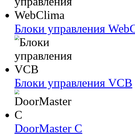
Блоки упрaвлeния Web
Блоки упрaвлeния VCB
DoorMaster C