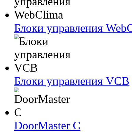
Блоки упрaвлeния Web
Блоки упрaвлeния VCB
DoorMaster C