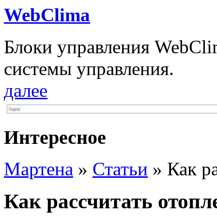
WebClima
Блоки упрaвлeния WebCli
системы управления.
далее
Интересное
Мартена
»
Статьи
» Как р
Как рассчитать отопл