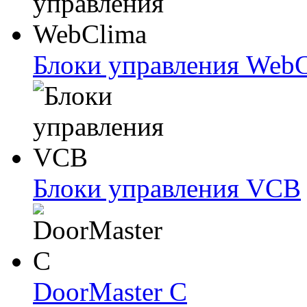
Блоки упрaвлeния Web
Блоки упрaвлeния VCB
DoorMaster C