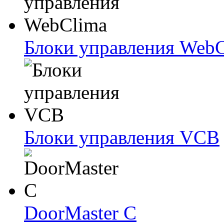
Блоки упрaвлeния Web
Блоки упрaвлeния VCB
DoorMaster C