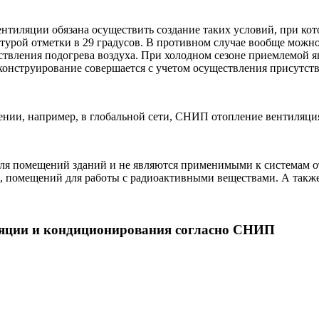
ентиляции обязана осуществить создание таких условий, при кот
турой отметки в 29 градусов. В противном случае вообще можно
твления подогрева воздуха. При холодном сезоне приемлемой яв
 конструирование совершается с учетом осуществления присутст
тении, например, в глобальной сети, СНИП отопление вентиляц
ля помещений зданий и не являются применимыми к системам о
, помещений для работы с радиоактивными веществами. А также
иляции и кондиционирования согласно СНИП