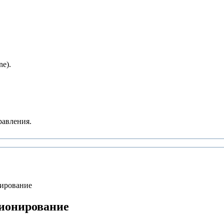
e).
равления.
ирование
ионирование