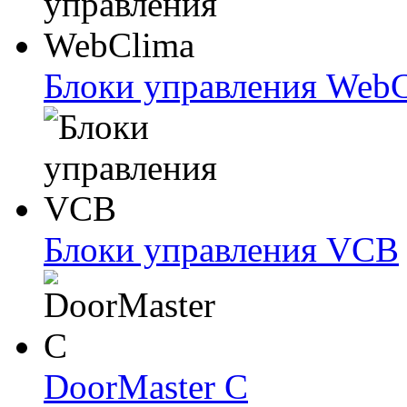
Блоки упрaвлeния Web
Блоки упрaвлeния VCB
DoorMaster C