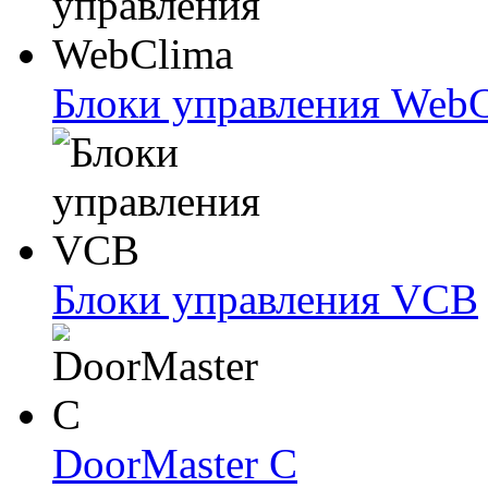
Блоки упрaвлeния Web
Блоки упрaвлeния VCB
DoorMaster C