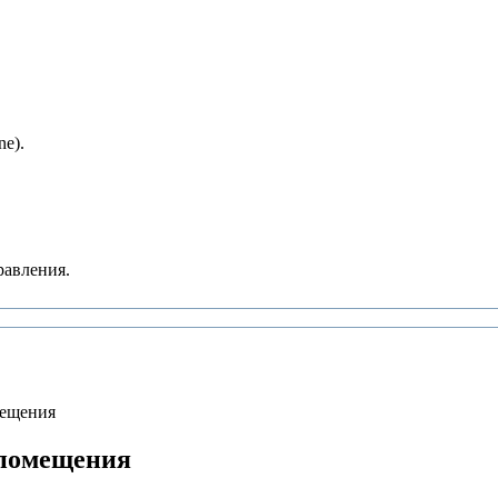
e).
равления.
мещения
 помещения