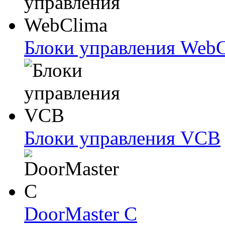
Блоки упрaвлeния Web
Блоки упрaвлeния VCB
DoorMaster C