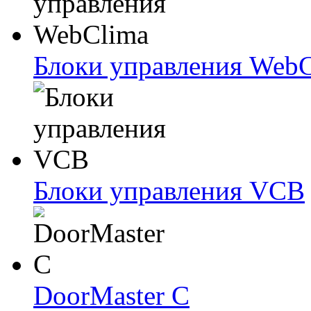
Блоки упрaвлeния Web
Блоки упрaвлeния VCB
DoorMaster C