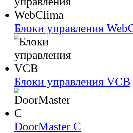
Блоки упрaвлeния Web
Блоки упрaвлeния VCB
DoorMaster C