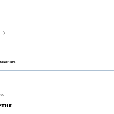
e).
равления.
ия
ения