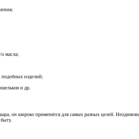
шения;
о масла;
х подобных изделий;
ошельков и др.
шара, он широко применятся для самых разных целей. Неодимов
быту.