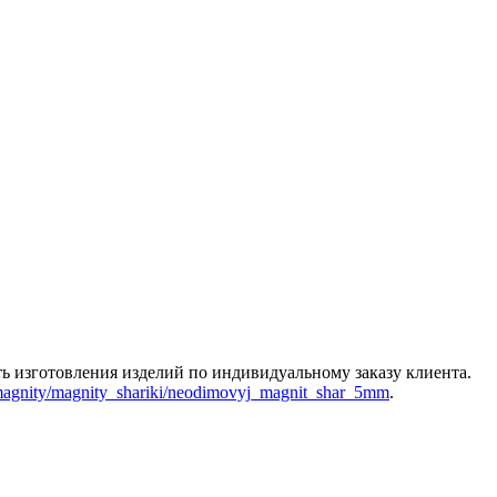
ь изготовления изделий по индивидуальному заказу клиента.
_magnity/magnity_shariki/neodimovyj_magnit_shar_5mm
.