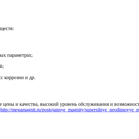
ществ:
ых параметрах;
й;
с коррозии и др.
 цены и качества, высокий уровень обслуживания и возможност
:
http://megamagnit.ru/postojannye_magnity/supersilnye_neodimovye