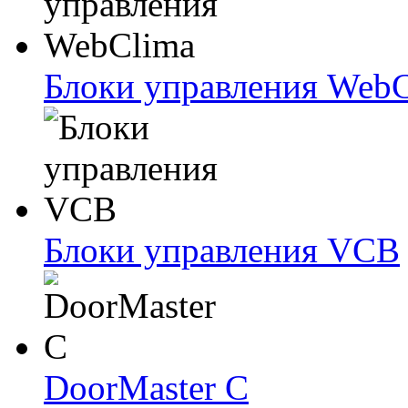
Блоки упрaвлeния Web
Блоки упрaвлeния VCB
DoorMaster C