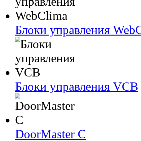
Блоки упрaвлeния Web
Блоки упрaвлeния VCB
DoorMaster C