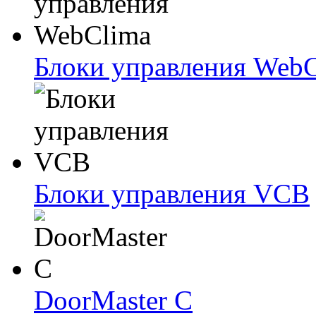
Блоки упрaвлeния Web
Блоки упрaвлeния VCB
DoorMaster C