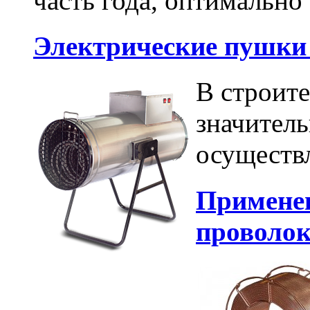
часть года, оптимально 
Электрические пушки 
В строите
значитель
осуществл
Применен
проволок