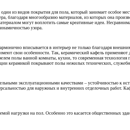
 один из видов покрытия для пола, который занимает особое ме
ра, благодаря многообразию материалов, из которых она произво
материалом могут воплотить самые креативные идеи. Несравнима
динамичностью узора.
армонично вписывается в интерьер не только благодаря внешним
имеют свои особенности. Так, керамический кафель применяют 
елем полы ванной комнаты, кухни, то современная технология п
иции керамикой покрывают полы нежилых технических, служеб
ательными эксплуатационными качествами – устойчивостью к и
версальностью для наружных и внутренних отделочных работ. К
аемой нагрузки на пол. Особенно это касается общественных зда