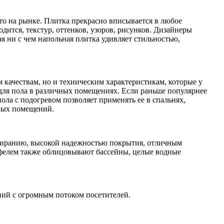
сто на рынке. Плитка прекрасно вписывается в любое
дится, текстур, оттенков, узоров, рисунков. Дизайнеры
я ни с чем напольная плитка удивляет стильностью,
 качествам, но и техническим характеристикам, которые у
для пола в различных помещениях. Если раньше популярнее
ола с подогревом позволяет применять ее в спальнях,
ных помещений.
стиранию, высокой надежностью покрытия, отличным
афелем также облицовывают бассейны, целые водные
ний с огромным потоком посетителей.