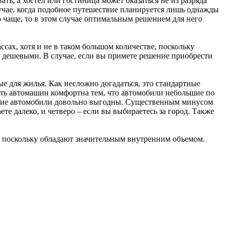
ть, а хостел или гостиница может оказаться не из разряда
случае, когда подобное путешествие планируется лишь однажды
о чаще, то в этом случае оптимальным решением для него
сах, хотя и не в таком большом количестве, поскольку
я дешевыми. В случае, если вы примете решение приобрести
е для жилья. Как несложно догадаться, это стандартные
ость автомашин комфортна тем, что автомобили небольшие по
 такие автомобили довольно выгодны. Существенным минусом
те далеко, и четверо – если вы выбираетесь за город. Также
, поскольку обладают значительным внутренним объемом.