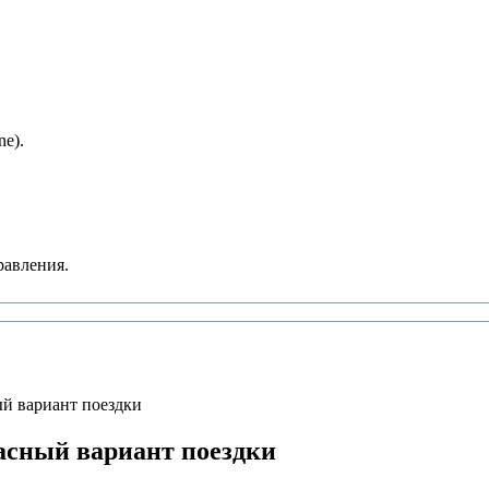
e).
равления.
ый вариант поездки
расный вариант поездки