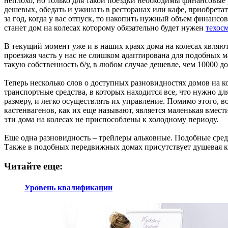
неплохо, но только для такой поездки необходимы финансовые ре
дешевых, обедать и ужинать в ресторанах или кафе, приобрета
за год, когда у вас отпуск, то накопить нужный объем финанс
станет дом на колесах которому обязательно будет нужен
техос
В текущий момент уже и в наших краях дома на колесах являют
проезжая часть у нас не слишком адаптирована для подобных 
такую собственность б/у, в любом случае дешевле, чем 10000 до
Теперь несколько слов о доступных разновидностях домов на к
транспортные средства, в которых находится все, что нужно 
размеру, и легко осуществлять их управление. Помимо этого,
кастенвагенов, как их еще называют, является маленькая вмести
эти дома на колесах не приспособлены к холодному периоду.
Еще одна разновидность – трейлеры альковные. Подобные сред
Также в подобных передвижных домах присутствует душевая ка
Читайте еще:
Уровень квалификации