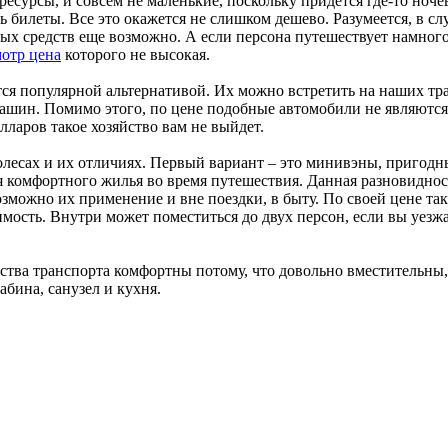
сурсы, и совсем не маленькие, поскольку придется где-то ночева
ть билеты. Все это окажется не слишком дешево. Разумеется, в 
овых средств еще возможно. А если персона путешествует намног
мотр цена
которого не высокая.
ся популярной альтернативой. Их можно встретить на наших трас
машин. Помимо этого, по цене подобные автомобили не являютс
лларов такое хозяйство вам не выйдет.
олесах и их отличиях. Первый вариант – это минивэны, пригодны
для комфортного жилья во время путешествия. Данная разновидн
 возможно их применение и вне поездки, в быту. По своей цене
мость. Внутри может поместиться до двух персон, если вы уезжае
ства транспорта комфортны потому, что довольно вместительны
бина, санузел и кухня.