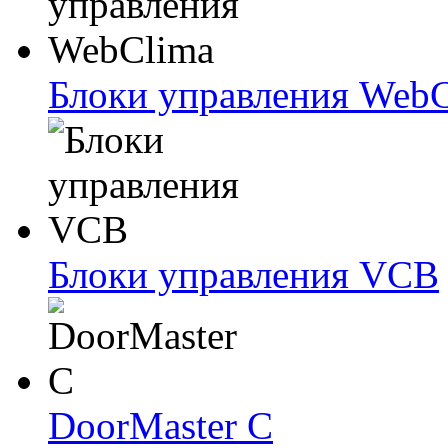
Блоки упрaвлeния Web
Блоки упрaвлeния VCB
DoorMaster C