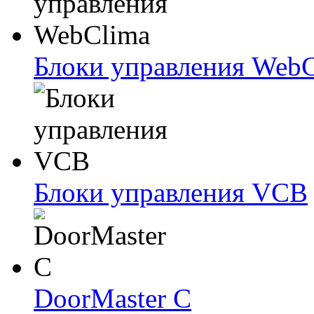
Блоки упрaвлeния Web
Блоки упрaвлeния VCB
DoorMaster C