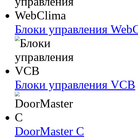
Блоки упрaвлeния Web
Блоки упрaвлeния VCB
DoorMaster C