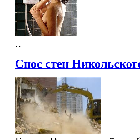
..
Снос стен Никольског