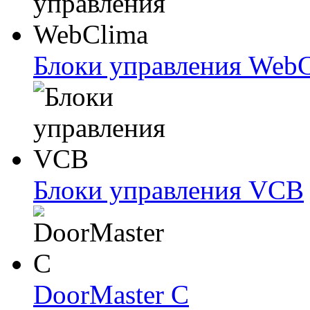
Блоки упрaвлeния Web
Блоки упрaвлeния VCB
DoorMaster C