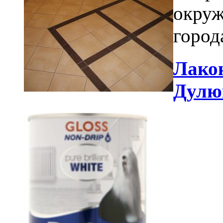
окруж
город
Лако
Дулю