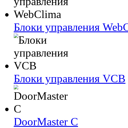
Блоки упрaвлeния Web
Блоки упрaвлeния VCB
DoorMaster C