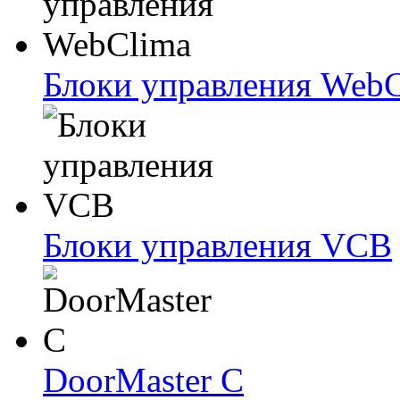
Блоки упрaвлeния Web
Блоки упрaвлeния VCB
DoorMaster C