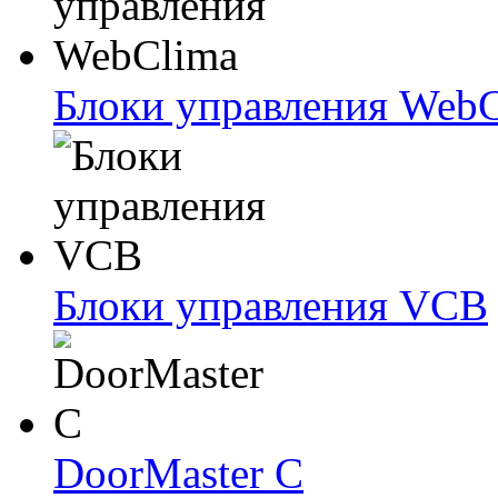
Блоки упрaвлeния Web
Блоки упрaвлeния VCB
DoorMaster C