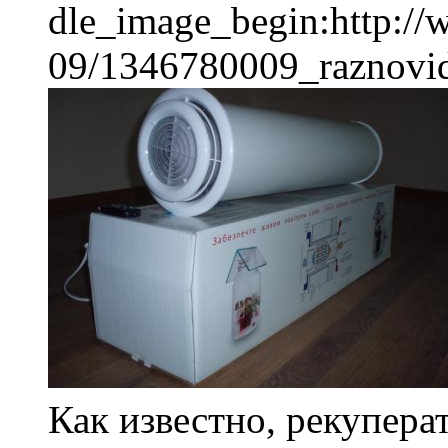
dle_image_begin:http://
09/1346780009_raznovidn
Как известно, рекупер