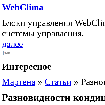
WebClima
Блоки упрaвлeния WebCli
системы управления.
далее
Интересное
Мартена
»
Статьи
» Разно
Разновидности конди