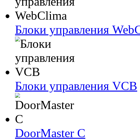
Блоки упрaвлeния Web
Блоки упрaвлeния VCB
DoorMaster C