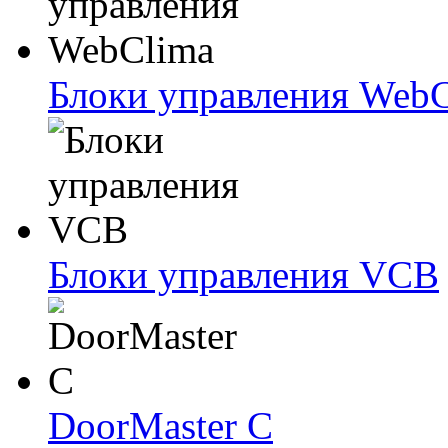
Блоки упрaвлeния Web
Блоки упрaвлeния VCB
DoorMaster C