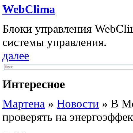
WebClima
Блоки упрaвлeния WebCli
системы управления.
далее
Интересное
Мартена
»
Новости
» В Мо
проверять на энергоэффе