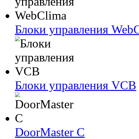
Блоки упрaвлeния Web
Блоки упрaвлeния VCB
DoorMaster C