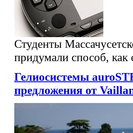
Студенты Массачусетск
придумали способ, как 
Гелиосистемы auroSTE
предложения от Vailla