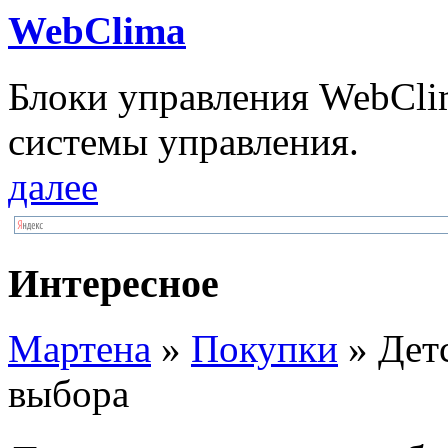
WebClima
Блоки упрaвлeния WebCli
системы управления.
далее
Интересное
Мартена
»
Покупки
» Дет
выбора