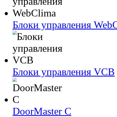
Блоки упрaвлeния Web
Блоки упрaвлeния VCB
DoorMaster C