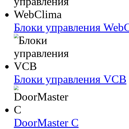
Блоки упрaвлeния Web
Блоки упрaвлeния VCB
DoorMaster C