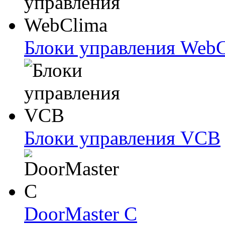
Блоки упрaвлeния Web
Блоки упрaвлeния VCB
DoorMaster C