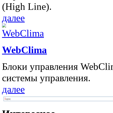
(High Line).
далее
WebClima
Блоки упрaвлeния WebCli
системы управления.
далее