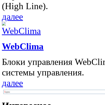
(High Line).
далее
WebClima
Блоки упрaвлeния WebCli
системы управления.
далее