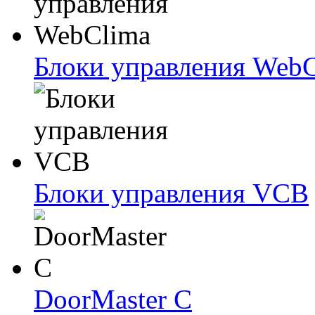
Блоки упрaвлeния Web
Блоки упрaвлeния VCB
DoorMaster C