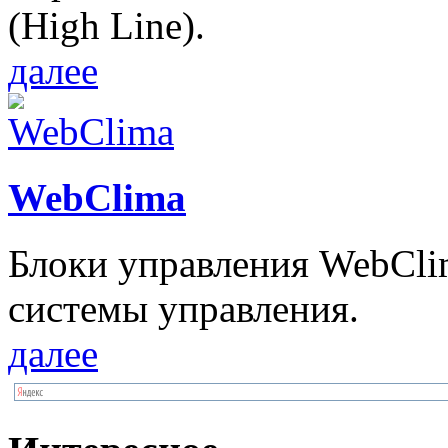
(High Line).
далее
WebClima
Блоки упрaвлeния WebCli
системы управления.
далее