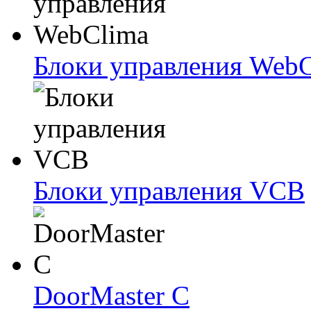
Блоки упрaвлeния Web
Блоки упрaвлeния VCB
DoorMaster C