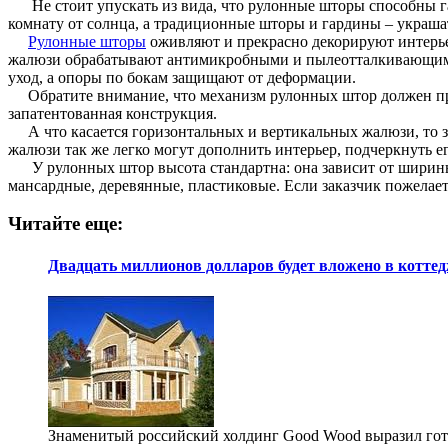
Не стоит упускать из вида, что рулонные шторы способны г
комнату от солнца, а традиционные шторы и гардины – украшат
Рулонные шторы
оживляют и прекрасно декорируют интерьер.
жалюзи обрабатывают антимикробными и пылеотталкивающими 
уход, а опоры по бокам защищают от деформации.
Обратите внимание, что механизм рулонных штор должен пря
запатентованная конструкция.
А что касается горизонтальных и вертикальных жалюзи, то зд
жалюзи так же легко могут дополнить интерьер, подчеркнуть 
У рулонных штор высота стандартна: она зависит от ширины от
мансардные, деревянные, пластиковые. Если заказчик пожелае
Читайте еще:
Двадцать миллионов долларов будет вложено в котте
Знаменитый российский холдинг Good Wood выразил гото