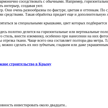
армонично соседствовать с обычными. Например, горизонтальн
ь интерьер, создавая уют.
 Они очень разнообразны по фактуре, цветам и оттенкам. По сут
средствами. Такая обработка придает еще и дополнительную 
таться за специальными крышками, цвет которых подбирается 
есь полотно делится на горизонтальные или вертикальные поло
его стиль, внести изюминку, особенно при нанесении на них фо
резка ткани. Чаще всего она составляет полтора-два метра. Та
т, можно сделать их низ зубчатым, гладким или даже украшенны
джное строительство в Крыму
вность инвестировать около двадцати..