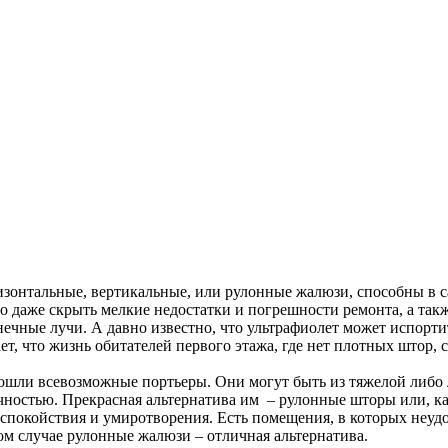
изонтальные, вертикальные, или рулонные жалюзи, способны в
о даже скрыть мелкие недостатки и погрешности ремонта, а так
нечные лучи. А давно известно, что ультрафиолет может испорти
ает, что жизнь обитателей первого этажа, где нет плотных штор
 всевозможные портьеры. Они могут быть из тяжелой либо легк
ностью. Прекрасная альтернатива им – рулонные шторы или, как
 спокойствия и умиротворения. Есть помещения, в которых неу
ком случае рулонные жалюзи – отличная альтернатива.