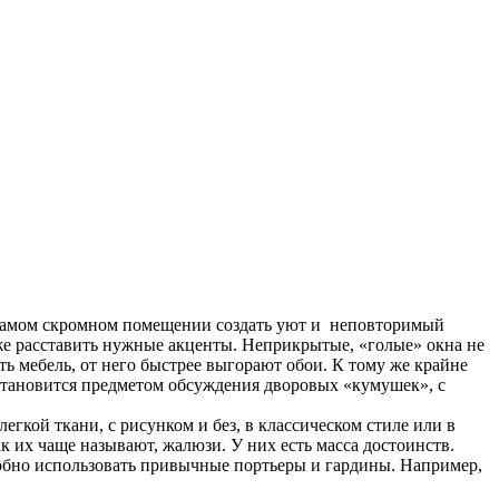
 самом скромном помещении создать уют и неповторимый
же расставить нужные акценты. Неприкрытые, «голые» окна не
ть мебель, от него быстрее выгорают обои. К тому же крайне
, становится предметом обсуждения дворовых «кумушек», с
ой ткани, с рисунком и без, в классическом стиле или в
 их чаще называют, жалюзи. У них есть масса достоинств.
добно использовать привычные портьеры и гардины. Например,