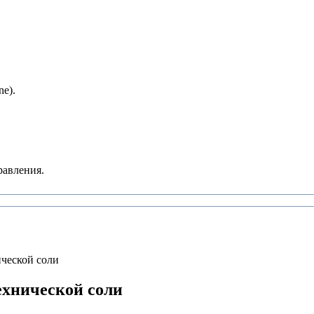
e).
равления.
ической соли
ехнической соли