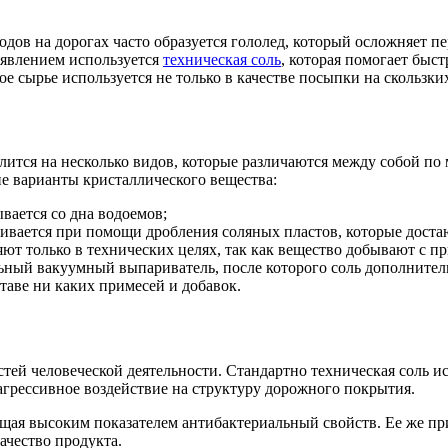
одов на дорогах часто образуется гололед, который осложняет п
явлением используется
техническая соль
, которая помогает быс
кое сырье используется не только в качестве посыпки на скользких
елится на несколько видов, которые различаются между собой по
е варианты кристаллического вещества:
вается со дна водоемов;
ливается при помощи дробления соляных пластов, которые доста
ют только в технических целях, так как вещество добывают с п
льный вакуумный выпариватель, после которого соль дополнител
ставе ни каких примесей и добавок.
ей человеческой деятельности. Стандартно техническая соль ис
грессивное воздействие на структуру дорожного покрытия.
ющая высоким показателем антибактериальный свойств. Ее же п
чество продукта.