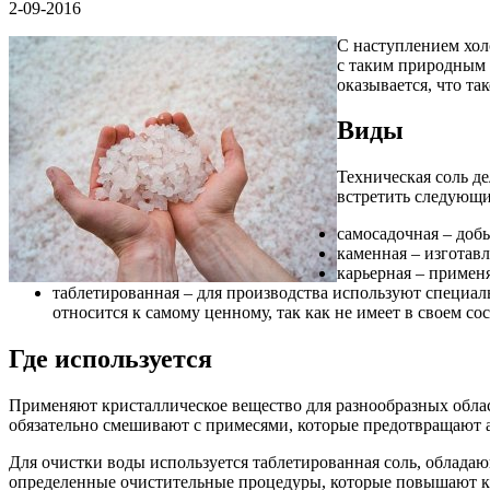
2-09-2016
С наступлением хол
с таким природным 
оказывается, что та
Виды
Техническая соль д
встретить следующи
самосадочная – добы
каменная – изготав
карьерная – применя
таблетированная – для производства используют специа
относится к самому ценному, так как не имеет в своем со
Где используется
Применяют кристаллическое вещество для разнообразных област
обязательно смешивают с примесями, которые предотвращают а
Для очистки воды используется таблетированная соль, облада
определенные очистительные процедуры, которые повышают ка