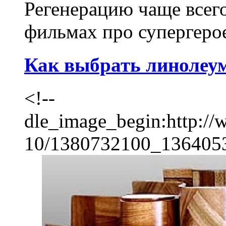
Регенерацию чаще всего
фильмах про супергерое
Как выбрать линолеу
<!--
dle_image_begin:http://
10/1380732100_136405