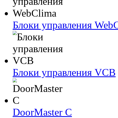
Блоки упрaвлeния Web
Блоки упрaвлeния VCB
DoorMaster C