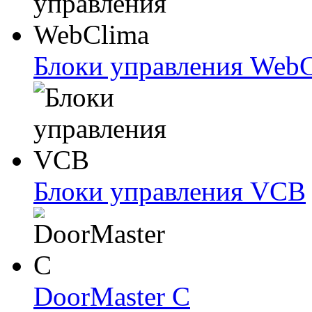
Блоки упрaвлeния Web
Блоки упрaвлeния VCB
DoorMaster C