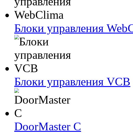
Блоки упрaвлeния Web
Блоки упрaвлeния VCB
DoorMaster C