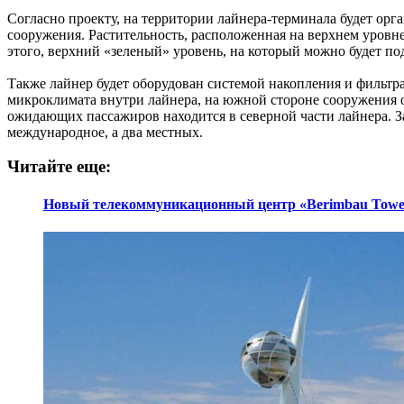
Согласно проекту, на территории лайнера-терминала будет ор
сооружения. Растительность, расположенная на верхнем уров
этого, верхний «зеленый» уровень, на который можно будет по
Также лайнер будет оборудован системой накопления и фильт
микроклимата внутри лайнера, на южной стороне сооружения о
ожидающих пассажиров находится в северной части лайнера. З
международное, а два местных.
Читайте еще:
Новый телекоммуникационный центр «Berimbau Towe