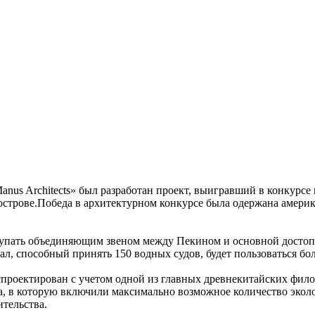
anus Architects» был разработан проект, выигравший в конкурсе
м острове.Победа в архитектурном конкурсе была одержана амер
ступать объединяющим звеном между Пекином и основной достоп
л, способный принять 150 водных судов, будет пользоваться бо
 спроектирован с учетом одной из главных древнекитайских фил
, в которую включили максимально возможное количество эколо
тельства.