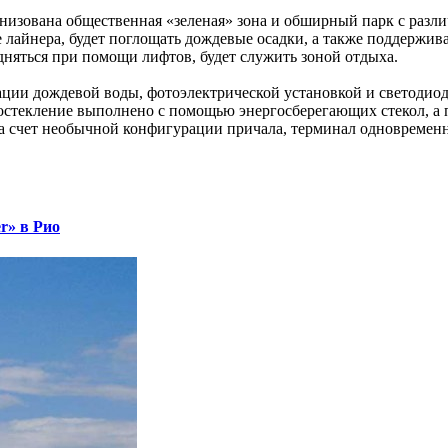
ганизована общественная «зеленая» зона и обширный парк с раз
не лайнера, будет поглощать дождевые осадки, а также поддер
дняться при помощи лифтов, будет служить зоной отдыха.
рации дождевой воды, фотоэлектрической установкой и светоди
стекление выполнено с помощью энергосберегающих стекол, а пи
а счет необычной конфигурации причала, терминал одновременн
r» в Рио