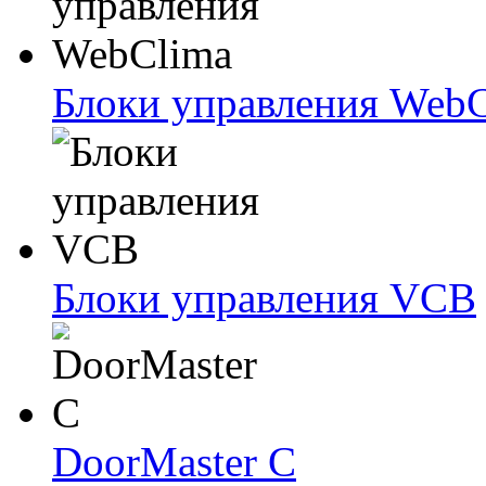
Блоки упрaвлeния Web
Блоки упрaвлeния VCB
DoorMaster C