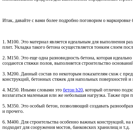
Итак, давайте с вами более подробно поговорим о маркировке 
1. М100. Это материал является идеальным для выполнения р
плит. Укладка такого бетона осуществляется тонким слоем по
2. М150. Это еще одна разновидность бетона, которая идеальн
создаются стяжки полов, выполняется строительство основани
3. М200. Данный состав по некоторым показателям схож с пред
конструкций, бетонных стяжек для напольных поверхностей и 
4. М250. Иными словами это
бетон b20
, который отлично подх
возлагаться маленькая или же небольшая нагрузка. Также при 
5. М350. Это особый бетон, позволяющий создавать разнообраз
и прочего.
6. М400. Для строительства особенно важных конструкций, на 
подходит для сооружения мостов, банковских хранилищ и т.д.